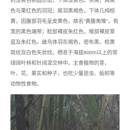
的淡黄色卵圆形斑，下体淡黄色。头黑，具黑
色与栗红色的羽冠；尾羽黑褐色，下体几纯棕
黄，因腹部羽毛呈皮黄色，故名“黄腹角雉”，有
宽的黑色端带；脸部裸皮朱红色，喉部裸皮翠
蓝及朱红色。雌鸟体羽灰褐色，密布黑、棕黄
斑纹及白色矢状纹。栖息于海拔800m以上的常
绿阔叶林和针阔混交林中。主食植物的茎、
叶、花、果实和种子，也吃少量昆虫、蚯蚓等
动物性食物。