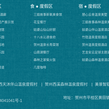
区
食 ● 度假区
宿 ● 度假区
-酒廊
·
三姐故事新氧美食馆
·
憩心云舍温泉美墅
遗产展示馆
·
花玺餐厅
·
三姐故事森林温泉
物馆
·
姑婆山仙山好厨
·
姑婆山伴山温泉酒
乐园
·
十八水沁源食府
·
竹隐温泉度假酒店
基地
·
贺州温泉长寿菜馆
·
贺州温泉度假酒店
乐园
·
山鼎湖餐厅
·
艺龙安云足球主题
·
森林之家柴火饭
·
姑婆山森林温泉酒
滑道
·
几度咖啡
西天沐伴山温泉度假村
|
贺州西溪森林温泉度假村
|
美景智
地址：贺州市平桂区黄田
041041号-1