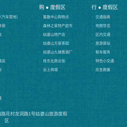
购 ● 度假区
行 ● 度假区
（汽车营地）
·
集散中心购物点
·
交通指南
美宿
·
森林之家特产超市
·
地图导览
店
·
姑婆山特产店
·
区内交通
·
姑婆山方家茶园
·
旅游驿站
·
姑婆山九铺香酒厂
·
租车服务
酒店
·
桂东北商业街
·
特色小交通
店
·
云上商城
·
应急救援
联
镇路花村龙洞路1号姑婆山旅游度假
区