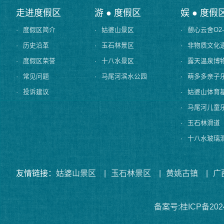
走进度假区
游 ● 度假区
娱 ● 度假
·
度假区简介
·
姑婆山景区
·
憩心云舍O2
·
历史沿革
·
玉石林景区
·
非物质文化
·
度假区荣誉
·
十八水景区
·
露天温泉博
·
常见问题
·
马尾河滨水公园
·
萌多多亲子
·
投诉建议
·
姑婆山体育
·
马尾河儿童
·
玉石林滑道
·
十八水玻璃
友情链接：
姑婆山景区
|
玉石林景区
|
黄姚古镇
|
广
备案号:桂ICP备2024