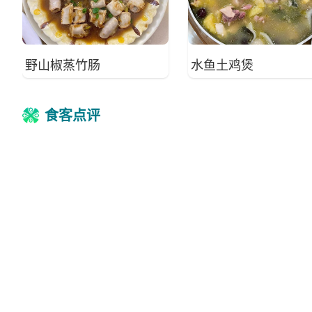
野山椒蒸竹肠
水鱼土鸡煲
食客点评