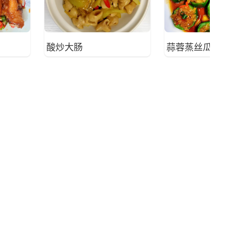
酸炒大肠
蒜蓉蒸丝瓜