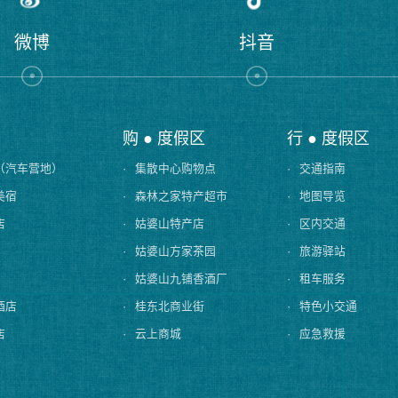
微博
抖音
购 ● 度假区
行 ● 度假区
（汽车营地）
·
集散中心购物点
·
交通指南
美宿
·
森林之家特产超市
·
地图导览
店
·
姑婆山特产店
·
区内交通
·
姑婆山方家茶园
·
旅游驿站
·
姑婆山九铺香酒厂
·
租车服务
酒店
·
桂东北商业街
·
特色小交通
店
·
云上商城
·
应急救援