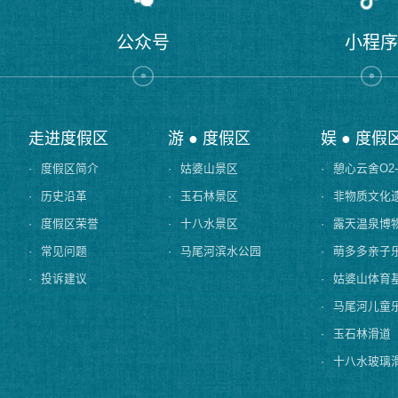
公众号
小程
走进度假区
游 ● 度假区
娱 ● 度假
·
度假区简介
·
姑婆山景区
·
憩心云舍O2
·
历史沿革
·
玉石林景区
·
非物质文化
·
度假区荣誉
·
十八水景区
·
露天温泉博
·
常见问题
·
马尾河滨水公园
·
萌多多亲子
·
投诉建议
·
姑婆山体育
·
马尾河儿童
·
玉石林滑道
·
十八水玻璃