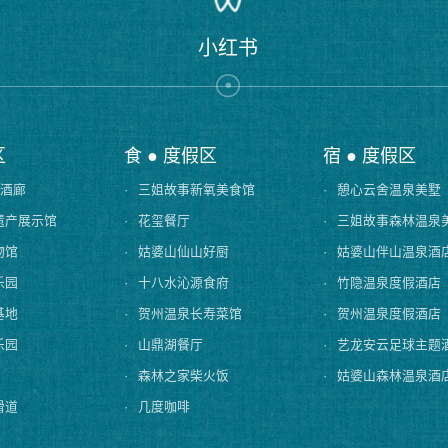
序
小红书
区
食 ● 度假区
宿 ● 度假区
-酒廊
·
三姐故事新氧美食馆
·
憩心云舍温泉美墅
遗产展示馆
·
花玺餐厅
·
三姐故事森林温泉
物馆
·
姑婆山仙山好厨
·
姑婆山伴山温泉酒
乐园
·
十八水沁源食府
·
竹隐温泉度假酒店
基地
·
贺州温泉长寿菜馆
·
贺州温泉度假酒店
乐园
·
山鼎湖餐厅
·
艺龙安云足球主题
·
森林之家柴火饭
·
姑婆山森林温泉酒
滑道
·
几度咖啡