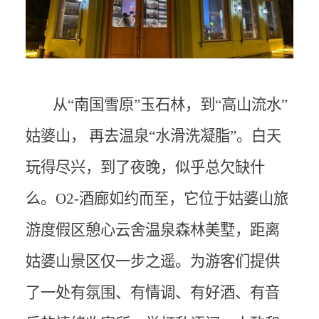
从“南国
雪原
”玉石林，到“高山流水”
姑婆山， 再去温泉“水滑洗凝脂”。白天
玩得尽兴，到了夜晚，似乎总欠缺什
么。O2-酒廊如约而至，它位于姑婆山旅
游度假区憩心云舍温泉森林美墅，距离
姑婆山景区仅一步之遥。为游客们提供
了一处有氛围、有情调、有好酒、有音