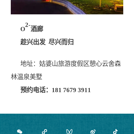
2-
O
酒廊
趁兴出发
尽兴而归
地址：姑婆山旅游度假区憩心云舍森
林温泉美墅
预约电话：
181 7679 3911