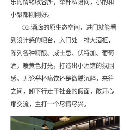
乐的情绪收容所，举杯私语间，小酌和
小聚都刚刚好。
O2-酒廊的原生态空间，进门就能看
到设计感的吧台，入门处一排大酒柜，
陈列各种精酿、威士忌、伏特加、葡萄
酒，暖黄色打光，打造出小酒馆的氛围
感。无论举杯痛饮还是微醺沉醉，来往
之间，卸下行走于社会的假面，敞开心
扉交流，主打一个尽情尽兴。