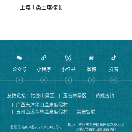
⼟壤Ⅰ类⼟壤标准
公众号
小程序
小红书
微博
抖音
友情链接：
姑婆山景区
|
玉石林景区
|
黄姚古镇
|
广西天沐伴山温泉度假村
|
贺州西溪森林温泉度假村
|
美景智联
地址：贺州市平桂区黄田镇路花村龙
备案号:桂ICP备2024041041号-1
洞路1号姑婆山旅游度假区